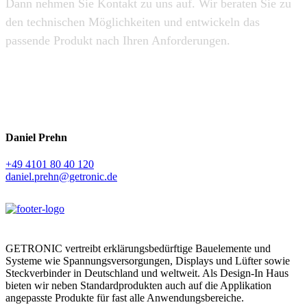
Dann nehmen Sie Kontakt zu uns auf. Wir beraten Sie zu
den technischen Möglichkeiten und entwickeln das
passende Produkt nach Ihren Anforderungen.
Daniel Prehn
+49 4101 80 40 120
daniel.prehn@getronic.de
GETRONIC vertreibt erklärungs­bedürftige Bauelemente und
Systeme wie Spannungs­versorgungen, Displays und Lüfter sowie
Steckverbinder in Deutschland und weltweit. Als Design-In Haus
bieten wir neben Standard­produkten auch auf die Applikation
angepasste Produkte für fast alle Anwendungs­bereiche.