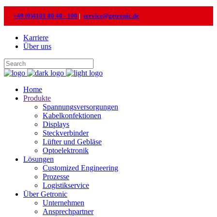
+49 (0)4101 80 40 - 100
|
service@getronic.de
Karriere
Über uns
Home
Produkte
Spannungsversorgungen
Kabelkonfektionen
Displays
Steckverbinder
Lüfter und Gebläse
Optoelektronik
Lösungen
Customized Engineering
Prozesse
Logistikservice
Über Getronic
Unternehmen
Ansprechpartner