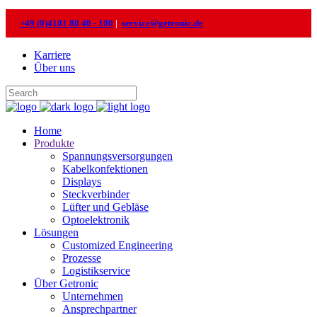
+49 (0)4101 80 40 - 100
|
service@getronic.de
Karriere
Über uns
Home
Produkte
Spannungsversorgungen
Kabelkonfektionen
Displays
Steckverbinder
Lüfter und Gebläse
Optoelektronik
Lösungen
Customized Engineering
Prozesse
Logistikservice
Über Getronic
Unternehmen
Ansprechpartner