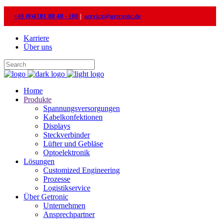
+49 (0)4101 80 40 - 100
|
service@getronic.de
Karriere
Über uns
Home
Produkte
Spannungsversorgungen
Kabelkonfektionen
Displays
Steckverbinder
Lüfter und Gebläse
Optoelektronik
Lösungen
Customized Engineering
Prozesse
Logistikservice
Über Getronic
Unternehmen
Ansprechpartner