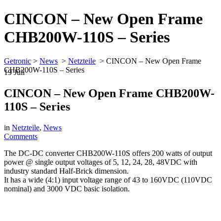
CINCON – New Open Frame
CHB200W-110S – Series
Getronic
>
News
>
Netzteile
>
CINCON – New Open Frame
CHB200W-110S – Series
19
Juli
CINCON – New Open Frame CHB200W-
110S – Series
in
Netzteile
,
News
Comments
The DC-DC converter CHB200W-110S offers 200 watts of output
power @ single output voltages of 5, 12, 24, 28, 48VDC with
industry standard Half-Brick dimension.
It has a wide (4:1) input voltage range of 43 to 160VDC (110VDC
nominal) and 3000 VDC basic isolation.